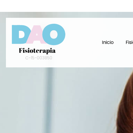
Inicio
Fis
C-15-003850