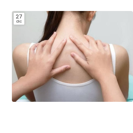
27
dic
Intensidad y dolor
Dolor
En la experiencia del dolor influye todo el contexto que
lo rodea. Es por ello que la intensidadde dolor no va en