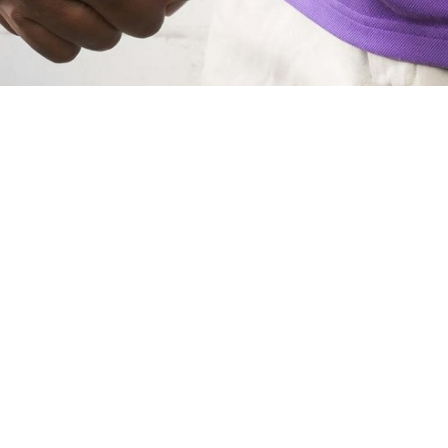
curar lesiones, es nuestro ejercito de lucha, es el sistem
 es malo, es quien nos cura. Pero está estigmatizada, p
o malo. Aunque debemos recalcar que hay ocasiones en 
des autoinmunes reumatológicas
en las que el cerebr
in que haya un tejido que reparar, además es una inflam
o
, no todo lo que se hincha o aumenta de volumen tiene
s: rubor (la zona está roja), calor (la zona está caliente
mpre el cuarto signo es el
dolor
porque ya se ha activado
no es inflamación, pero que no haya inflamación no quiere
quetando bien.