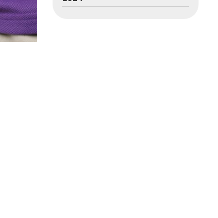
a que
ensamos
las que si
o detecta
ación que
),
 la
 decir