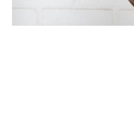
La
inflamación
es la manera que tiene el cuerpo de 
manda el cerebro cuando debe reparar un tejido. No
en inflamación y pensamos en que está pasando alg
puede ser patología, por ejemplo en las
enfermeda
una amenaza que no existe y manda la inflamación s
se excede de su tiempo de duración.
Además
inflamación no es que algo esté hinchad
inflamación. La inflamación va acompañada de 3 signo
tumefacción (edema, aumento de líquido) y casi sie
alarma del cerebro. Si no están estos signos juntos 
que no haya algo, solamente que no lo estamos eti