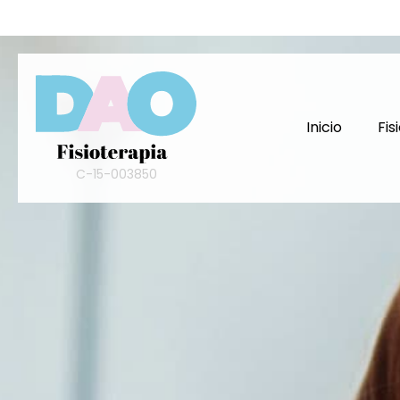
Inicio
Fis
C-15-003850